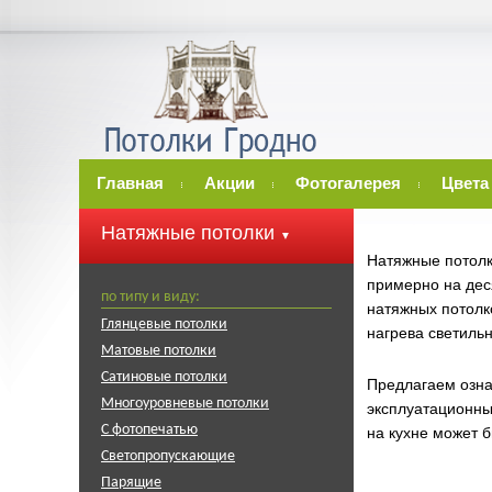
Главная
Акции
Фотогалерея
Цвета
Натяжные потолки
▼
Натяжные потолк
примерно на дес
по типу и виду:
натяжных потолко
Глянцевые потолки
нагрева светиль
Матовые потолки
Сатиновые потолки
Предлагаем озна
Многоуровневые потолки
эксплуатационны
С фотопечатью
на кухне может б
Светопропускающие
Парящие