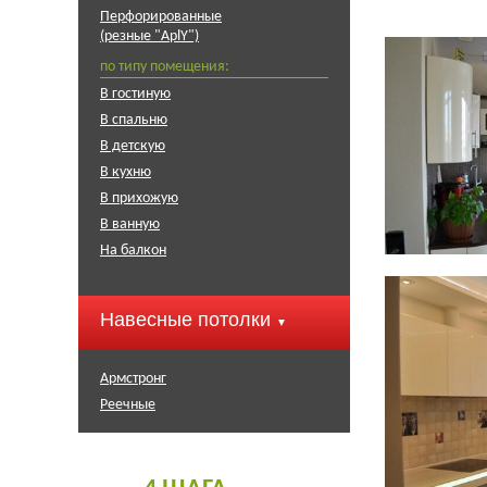
Перфорированные
(резные "АplY")
по типу помещения:
В гостиную
В спальню
В детскую
В кухню
В прихожую
В ванную
На балкон
Навесные потолки
▼
Армстронг
Реечные