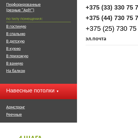
Перфорированные
+375 (33) 330 75 
(резные "АplY")
+375 (44) 730 75 
по типу помещения:
В гостиную
+375 (25) 730 75 
В спальню
эл.почта
В детскую
В кухню
В прихожую
В ванную
На балкон
Навесные потолки
▼
Армстронг
Реечные