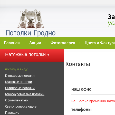
З
у
Главная
Акции
Фотогалерея
Цвета и Фактур
Натяжные потолки
▼
Контакты
по типу и виду:
Глянцевые потолки
Матовые потолки
Сатиновые потолки
наш офис
Многоуровневые потолки
С фотопечатью
наш офис временно наход
Светопропускающие
телефоны
Парящие